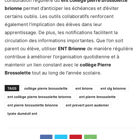
consultation régulière du
ent collège pierre brossolette
brionne
permet d’anticiper les échéances et d’éviter
certains oublis. Les outils collaboratifs renforcent
également l’implication des élèves dans leur
apprentissage. De plus, les notifications facilitent la
circulation des informations importantes. Que l’on soit
parent ou élève, utiliser
ENT Brionne
de manière régulière
contribue à améliorer l’organisation quotidienne et à
maintenir un lien constant avec le
collège Pierre
Brossolette
tout au long de l’année scolaire.
TAGS
collège pierre brossolette
ent brione
ent clg brionne
ent collège pierre brossolette brionne
ent pierre brossolette
ent pierre brossolette brionne
ent prevert pont audemer
lycée dumézil ent