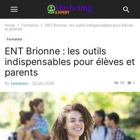
Home
Formation
ENT Brionne : les outils indispensables pour élèves
et parents
Formation
ENT Brionne : les outils
indispensables pour élèves et
parents
95
0
By
Laurence
-
22 juin 2026